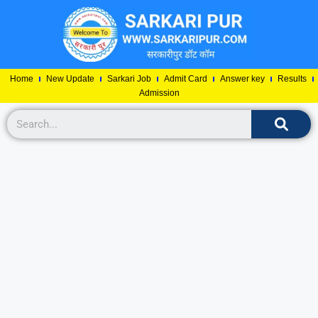
Home
New Update
Sarkari Job
Admit Card
Answer key
Results
Admission