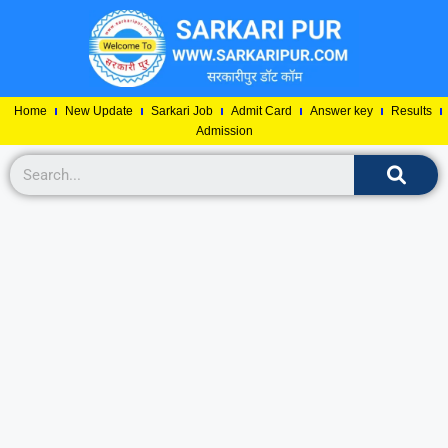
Home
New Update
Sarkari Job
Admit Card
Answer key
Results
Admission