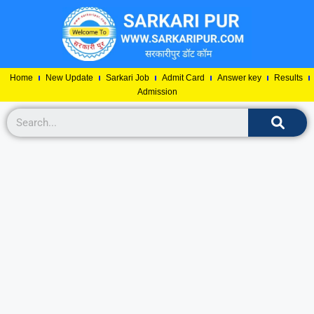
Home
New Update
Sarkari Job
Admit Card
Answer key
Results
Admission